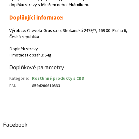
doplňku stravy s lékařem nebo lékárníkem.
Doplňující informace:
Výrobce: Cheveki-Grus s.r.o. Skokanská 2479/7, 169 00 Praha 6,
Česká republika
Doplněk stravy
Hmotnost obsahu: 54g
Doplňkové parametry
Kategorie
:
Rostlinné produkty s CBD
EAN
:
8594200610333
Z
á
p
a
Facebook
t
í