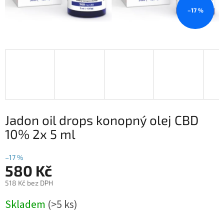
–17 %
Jadon oil drops konopný olej CBD
10% 2x 5 ml
–17 %
580 Kč
518 Kč bez DPH
Měrná
Skladem
(>5 ks)
cena: