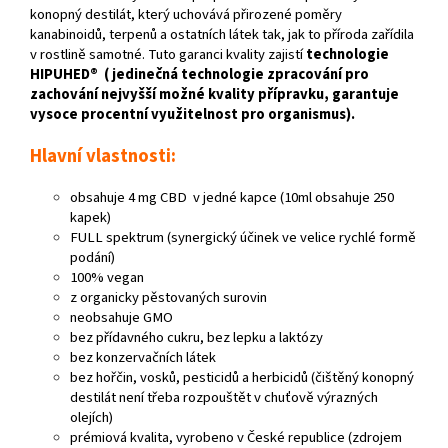
konopný destilát, který uchovává přirozené poměry
kanabinoidů, terpenů a ostatních látek tak, jak to příroda zařídila
v rostlině samotné. Tuto garanci kvality zajistí
technologie
HIPUHED® ( jedinečná technologie zpracování pro
zachování nejvyšší možné kvality přípravku, garantuje
vysoce procentní využitelnost pro organismus).
Hlavní vlastnosti:
obsahuje 4 mg CBD v jedné kapce (10ml obsahuje 250
kapek)
FULL spektrum (synergický účinek ve velice rychlé formě
podání)
100% vegan
z organicky pěstovaných surovin
neobsahuje GMO
bez přídavného cukru, bez lepku a laktózy
bez konzervačních látek
bez hořčin, vosků, pesticidů a herbicidů (čištěný konopný
destilát není třeba rozpouštět v chuťově výrazných
olejích)
prémiová kvalita, vyrobeno v České republice (zdrojem