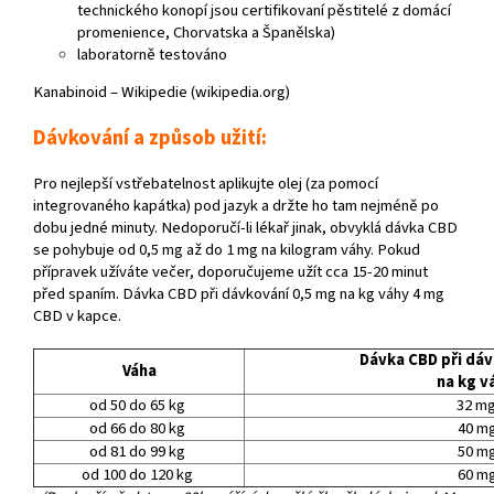
technického konopí jsou certifikovaní pěstitelé z domácí
promenience, Chorvatska a Španělska)
laboratorně testováno
Kanabinoid – Wikipedie (wikipedia.org)
Dávkování a způsob užití:
Pro nejlepší vstřebatelnost aplikujte olej (za pomocí
integrovaného kapátka) pod jazyk a držte ho tam nejméně po
dobu jedné minuty. Nedoporučí-li lékař jinak, obvyklá dávka CBD
se pohybuje od 0,5 mg až do 1 mg na kilogram váhy. Pokud
přípravek užíváte večer, doporučujeme užít cca 15-20 minut
před spaním. Dávka CBD při dávkování 0,5 mg na kg váhy 4 mg
CBD v kapce.
Dávka CBD při dáv
Váha
na kg v
od 50 do 65 kg
32 m
od 66 do 80 kg
40 m
od 81 do 99 kg
50 m
od 100 do 120 kg
60 m