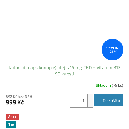
1 279 Kč
–21 %
Jadon oil caps konopný olej s 15 mg CBD + vitamin B12
90 kapslí
Skladem
(>5 ks)
Průměrné
hodnocení
produktu
892 Kč bez DPH
Do košíku
999 Kč
je
5,0
z
Akce
5
hvězdiček.
Tip