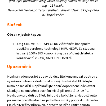
(Pro lepší představu: 80kg vážící dospělý člověk dávkuje od 44
mg = 11 kapek.)
Dávkování lze dle potřeby v průběhu dne rozdělit : 3 kapky ráno
a 8 kapek večer.
Složení:
Obsah v jedné kapce:
4 mg CBD ve FULL SPECTRU v čištěném konopném
destilátu vyrobeno technologií HIPUHED®, Za studena
lisovaný 100% BIO konopný olej bez přidaných látek a
konzervantů v RAW, GMO FREE kvalitě.
Upozornění:
Není náhradou pestré stravy. Je důležité konzumovat pestrou a
vyváženou stravu a dodržovat zdravý životní styl. Ukládejte
mimo dosah dětí. Nepřekračujte denní doporučené dávkování.
Skladujte na tmavém a suchém místě při teplotě 15–25 °C.
Nevhodný pro děti do 3 let, těhotné a kojící ženy. Nepoužívejte
při známé přecitlivělosti na jednotlivé složky přípravku. Užíváte-
li jakýkoliv léčivý přípravek, poraďte se před užitím tohoto