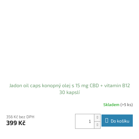
Jadon oil caps konopný olej s 15 mg CBD + vitamin B12
30 kapslí
Skladem
(>5 ks)
Průměrné
hodnocení
produktu
356 Kč bez DPH
Do košíku
399 Kč
je
5,0
z