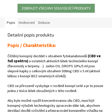
5
hvězdiček.
ZOBRAZIT VŠECHNY SOUVISEJÍCÍ PRODUKTY
Popis
Hodnocení
Diskuze
Detailní popis produktu
Popis / Charakteristika:
Čištěný konopný destilát s obsahem fytokanabinoidů
(CBD ve
full spektru)
a ostatních aktivních látek technického konopí
(flavonoidy a terpeny…). Jadon OIL DROPS 10%/5 ml jsou
olejové kapky s celkovým obsahem 500mg CBD v 5 ml (aktivní
látkou z konopí BEZ omamných účinků).
CBD se přirozeně vyskytuje v rostlině konopí seté a je to pouze
jedna z tisíce látek obsažených v této rostlině.
Aby bylo možné využít koncentrovanou sílu CBD, musí být
konopný výtažek technologicky zpracován dále tak, abychom
destilací docílili vyčistění a přepracování konopného výtažku na