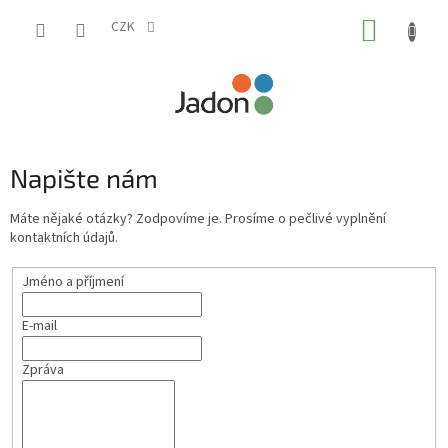
Přejít
NÁKUP
na
CZK
obsah
KOŠÍK
Napište nám
Máte nějaké otázky? Zodpovíme je. Prosíme o pečlivé vyplnění
kontaktních údajů.
Jméno a příjmení
E-mail
Zpráva