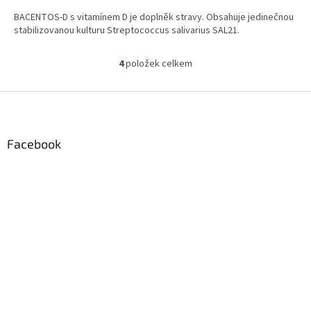
BACENTOS-D s vitamínem D je doplněk stravy. Obsahuje jedinečnou
stabilizovanou kulturu Streptococcus salivarius SAL21.
4
položek celkem
O
v
l
Z
á
á
d
p
a
a
Facebook
c
t
í
í
p
r
v
k
y
v
ý
p
i
s
u