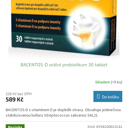
BACENTOS-D orální probiotikum 30 tablet
Skladem
(>5 ks)
526 Kč bez DPH
Do košíku
589 Kč
BACENTOS-D s vitamínem D je doplněk stravy. Obsahuje jedinečnou
stabilizovanou kulturu Streptococcus salivarius SAL21.
Kód:
8594200610142
Novinka