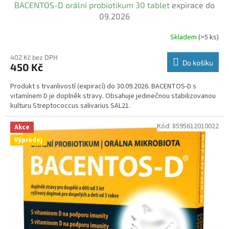
BACENTOS-D orální probiotikum 30 tablet
expirace do
09.2026
Skladem
(>5 ks)
402 Kč bez DPH
Do košíku
450 Kč
Produkt s trvanlivostí (expirací) do 30.09.2026. BACENTOS-D s
vitamínem D je doplněk stravy. Obsahuje jedinečnou stabilizovanou
kulturu Streptococcus salivarius SAL21.
Kód:
8595612010022
Akce
Výprodej