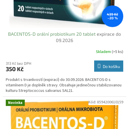
439 Kč
–20 %
BACENTOS-D orální probiotikum 20 tablet
expirace do
09.2026
Skladem
(>5 ks)
313 Kč bez DPH
Do košíku
350 Kč
Produkt s trvanlivostí (expirací) do 30.09.2026. BACENTOS-D s
vitamínem D je doplněk stravy. Obsahuje jedinečnou stabilizovanou
kulturu Streptococcus salivarius SAL21.
Kód:
8594200610159
Novinka