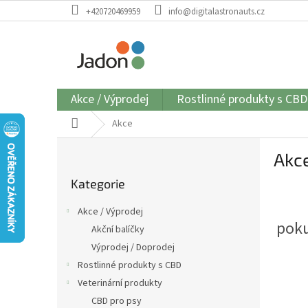
Přejít
+420720469959
info@digitalastronauts.cz
na
obsah
Akce / Výprodej
Rostlinné produkty s CBD
Domů
Akce
P
Akc
o
Přeskočit
s
Kategorie
kategorie
t
r
Akce / Výprodej
a
pok
Akční balíčky
n
Výprodej / Doprodej
n
í
Rostlinné produkty s CBD
p
Veterinární produkty
a
CBD pro psy