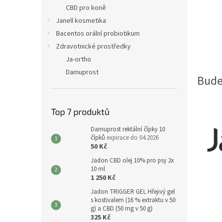
n
CBD pro koně
e
Janell kosmetika
l
Bacentos orální probiotikum
Zdravotnické prostředky
Ja-ortho
Damuprost
Bude
Top 7 produktů
Damuprost rektální čípky 10
čípků
expirace do 04.2026
50 Kč
Jadon CBD olej 10% pro psy 2x
10 ml
1 250 Kč
Jadon TRIGGER GEL Hřejivý gel
s kostivalem (16 % extraktu v 50
g) a CBD (50 mg v 50 g)
325 Kč