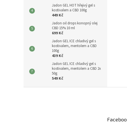
Jadon GEL HOT hřejivý gel s
kostivalem a CBD 100g
449 Kč
Jadon oil drops konopný olej
CBD 15% 10 ml
699 Kč
Jadon GEL ICE chladivý gel s
kostivalem, mentolem a CBD
100g
439 Kč
Jadon GEL ICE chladivý gel s
kostivalem, mentolem a CBD 2x
50g
549 Kč
Z
á
p
a
t
Faceboo
í