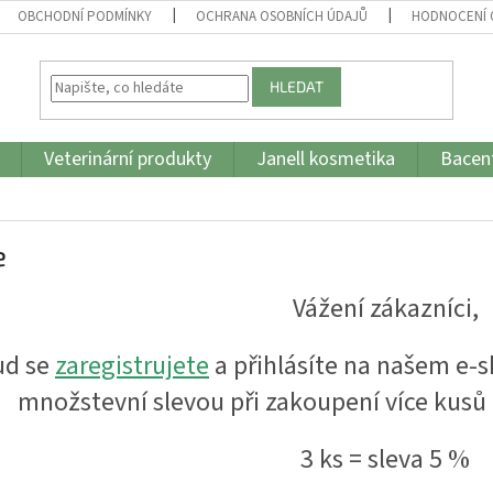
OBCHODNÍ PODMÍNKY
OCHRANA OSOBNÍCH ÚDAJŮ
HODNOCENÍ
HLEDAT
Veterinární produkty
Janell kosmetika
Bacent
e
Vážení zákazníci,
ud se
zaregistrujete
a přihlásíte na našem e
množstevní slevou při zakoupení více kusů
3 ks = sleva 5 %