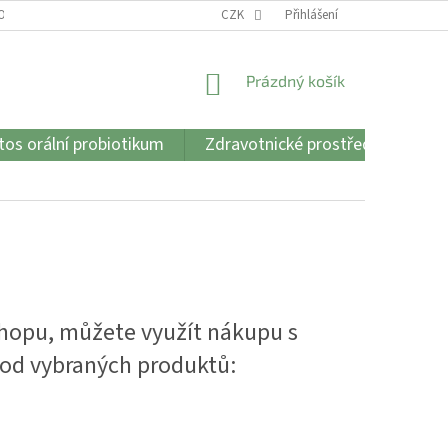
 OBCHODU
VŠE O CBD A CBG
CZK
JADON GEL
Přihlášení
JADON OIL CAPS
NÁKUPNÍ
Prázdný košík
KOŠÍK
os orální probiotikum
Zdravotnické prostředky
Vš
-shopu, můžete
využít nákupu s
 od vybraných produktů: