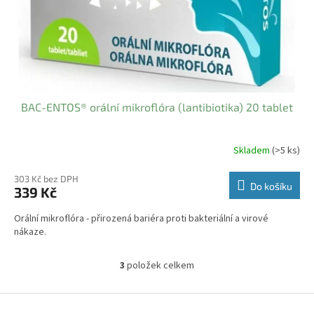
BAC-ENTOS® orální mikroflóra (lantibiotika) 20 tablet
Skladem
(>5 ks)
303 Kč bez DPH
Do košíku
339 Kč
Orální mikroflóra - přirozená bariéra proti bakteriální a virové
nákaze.
3
položek celkem
O
v
l
Z
á