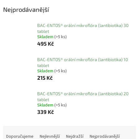
l
Nejprodávanější
BAC-ENTOS® orální mikroflóra (lantibiotika) 30
tablet
Skladem
(>5 ks)
495 Kč
BAC-ENTOS® orální mikroflóra (lantibiotika) 10
tablet
Skladem
(>5 ks)
215 Kč
BAC-ENTOS® orální mikroflóra (lantibiotika) 20
tablet
Skladem
(>5 ks)
339 Kč
Ř
a
Doporučujeme
Nejlevnější
Nejdražší
Nejprodávanější