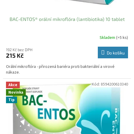
BAC-ENTOS® orální mikroflóra (lantibiotika) 10 tablet
Skladem
(>5 ks)
192 Kč bez DPH
Do košíku
215 Kč
Orální mikroflóra - přirozená bariéra proti bakteriální a virové
nákaze.
Kód:
8594200610340
Akce
Novinka
Tip