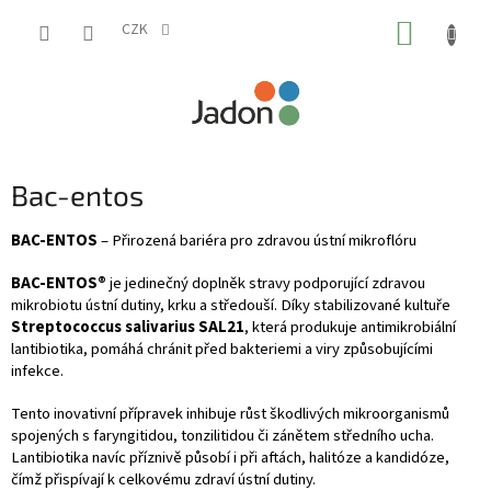
Přejít
NÁKUP
na
CZK
obsah
KOŠÍK
P
Bac-entos
o
s
BAC-ENTOS
– Přirozená bariéra pro zdravou ústní mikroflóru
t
BAC-ENTOS®
je jedinečný doplněk stravy podporující zdravou
r
mikrobiotu ústní dutiny, krku a středouší. Díky stabilizované kultuře
a
Streptococcus salivarius SAL21
, která produkuje antimikrobiální
n
lantibiotika, pomáhá chránit před bakteriemi a viry způsobujícími
n
infekce.
í
p
Tento inovativní přípravek inhibuje růst škodlivých mikroorganismů
a
spojených s faryngitidou, tonzilitidou či zánětem středního ucha.
n
Lantibiotika navíc příznivě působí i při aftách, halitóze a kandidóze,
e
čímž přispívají k celkovému zdraví ústní dutiny.