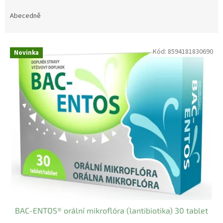
z
e
Abecedně
n
í
V
p
Kód:
8594181830690
Novinka
ý
r
p
o
i
d
s
u
p
k
r
t
o
ů
d
u
k
t
ů
BAC-ENTOS® orální mikroflóra (lantibiotika) 30 tablet