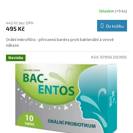
Skladem
(>5 ks)
442 Kč bez DPH
Do košíku
495 Kč
Orální mikroflóra - přirozená bariéra proti bakteriální a virové
nákaze.
Kód:
8595612010001
Novinka