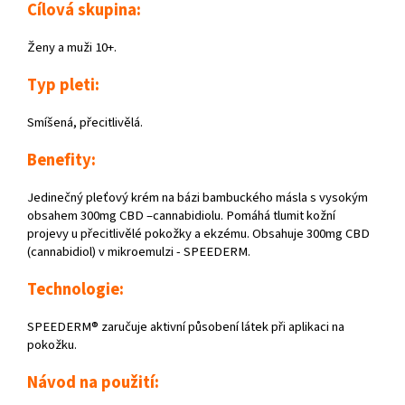
Cílová skupina:
Ženy a muži 10+.
Typ pleti:
Smíšená, přecitlivělá.
Benefity:
Jedinečný pleťový krém na bázi bambuckého másla s vysokým
obsahem 300mg CBD –cannabidiolu. Pomáhá tlumit kožní
projevy u přecitlivělé pokožky a ekzému. Obsahuje 300mg CBD
(cannabidiol) v mikroemulzi - SPEEDERM.
Technologie:
SPEEDERM® zaručuje aktivní působení látek při aplikaci na
pokožku.
Návod na použití: