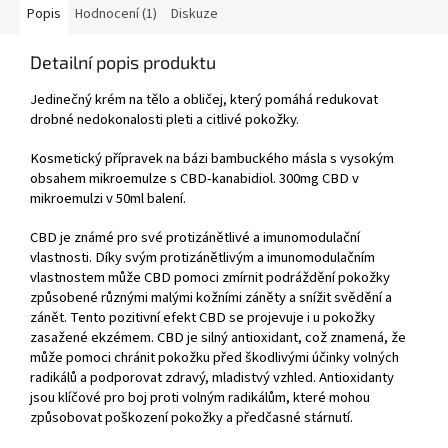
Popis
Hodnocení (1)
Diskuze
Detailní popis produktu
Jedinečný krém na tělo a obličej, který pomáhá redukovat
drobné nedokonalosti pleti a citlivé pokožky.
Kosmetický přípravek na bázi bambuckého másla s vysokým
obsahem mikroemulze s CBD-kanabidiol. 300mg CBD v
mikroemulzi v 50ml balení.
CBD je známé pro své protizánětlivé a imunomodulační
vlastnosti. Díky svým protizánětlivým a imunomodulačním
vlastnostem může CBD pomoci zmírnit podráždění pokožky
způsobené různými malými kožními záněty a snížit svědění a
zánět. Tento pozitivní efekt CBD se projevuje i u pokožky
zasažené ekzémem. CBD je silný antioxidant, což znamená, že
může pomoci chránit pokožku před škodlivými účinky volných
radikálů a podporovat zdravý, mladistvý vzhled. Antioxidanty
jsou klíčové pro boj proti volným radikálům, které mohou
způsobovat poškození pokožky a předčasné stárnutí.