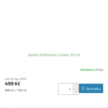
Janell Antistress Cream 50 ml
Skladem
(>5 ks)
Průměrné
hodnocení
412 Kč bez DPH
produktu
499 Kč
je
3,5
Do košíku
Měrná
998 Kč / 100 ml
z
cena:
5
hvězdiček.