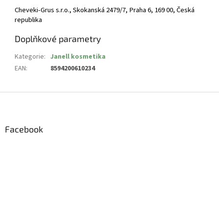
Cheveki-Grus s.r.o., Skokanská 2479/7, Praha 6, 169 00, Česká
republika
Doplňkové parametry
Kategorie
:
Janell kosmetika
EAN
:
8594200610234
Z
á
p
a
Facebook
t
í