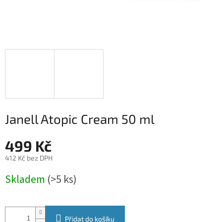
Janell Atopic Cream 50 ml
499 Kč
412 Kč bez DPH
Měrná
Skladem
(>5 ks)
cena:
Přidat do košíku