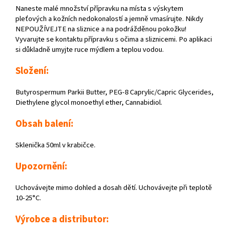
Naneste malé množství přípravku na místa s výskytem
pleťových a kožních nedokonalostí a jemně vmasírujte. Nikdy
NEPOUŽÍVEJTE na sliznice a na podrážděnou pokožku!
Vyvarujte se kontaktu přípravku s očima a sliznicemi. Po aplikaci
si důkladně umyjte ruce mýdlem a teplou vodou.
Složení:
Butyrospermum Parkii Butter, PEG-8 Caprylic/Ca
pric Glycerides,
Diethylene glycol monoethyl ether, Cannabidiol.
Obsah balení:
Sklenička 50ml v krabičce.
Upozornění:
Uchovávejte mimo dohled a dosah dětí. Uchovávejte při teplotě
10-25°C.
Výrobce a distributor: