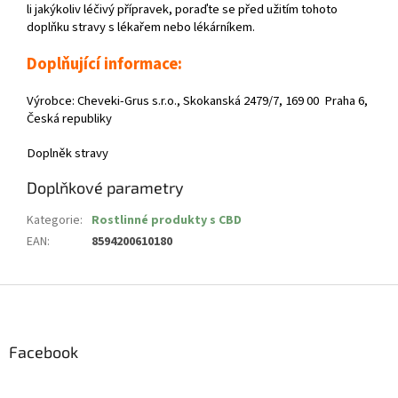
li jakýkoliv léčivý přípravek, poraďte se před užitím tohoto
doplňku stravy s lékařem nebo lékárníkem.
Doplňující informace:
Výrobce: Cheveki-Grus s.r.o., Skokanská 2479/7, 169 00 Praha 6,
Česká republiky
Doplněk stravy
Doplňkové parametry
Kategorie
:
Rostlinné produkty s CBD
EAN
:
8594200610180
Z
á
p
a
Facebook
t
í