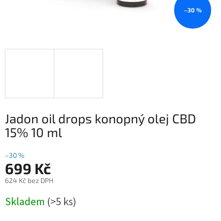
–30 %
Jadon oil drops konopný olej CBD
15% 10 ml
–30 %
699 Kč
624 Kč bez DPH
Měrná
Skladem
(>5 ks)
cena: