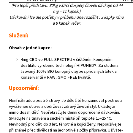
(Pro lepší představu: 80kg vážící dospělý člověk dávkuje od 44
mg = 11 kapek.)
Dávkování lze dle potřeby v průběhu dne rozdělit : 3 kapky ráno
a 8 kapek večer.
Složení:
Obsah v jedné kapce:
4mg CBD ve FULL SPECTRU v čištěném konopném
destilátu vyrobeno technologií HIPUHED®. Za studena
lisovaný 100% BIO konopný olej bez přidaných látek a
konzervantů v RAW, GMO FREE kvalitě.
Upozornění:
Není náhradou pestré stravy. Je důležité konzumovat pestrou a
vyváženou stravu a dodržovat zdravý životní styl. Ukládejte
mimo dosah dětí. Nepřekračujte denní doporučené dávkování.
Skladujte na tmavém a suchém místě při teplotě 15–25 °C.
Nevhodný pro děti do 3 let, těhotné a kojící ženy. Nepoužívejte
při známé přecitlivělosti na jednotlivé složky přípravku. Užíváte-