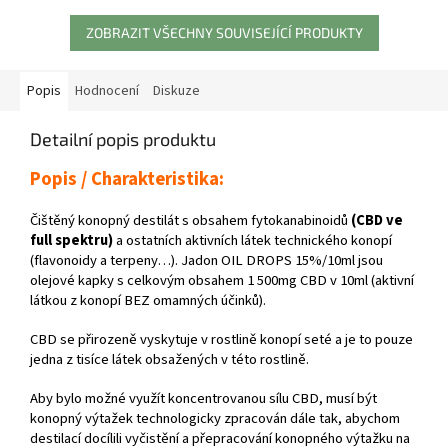
ZOBRAZIT VŠECHNY SOUVISEJÍCÍ PRODUKTY
Popis
Hodnocení
Diskuze
Detailní popis produktu
Popis / Charakteristika:
Čištěný konopný destilát s obsahem fytokanabinoidů
(CBD ve
full spektru)
a ostatních aktivních látek technického konopí
(flavonoidy a terpeny…). Jadon OIL DROPS 15%/10ml jsou
olejové kapky s celkovým obsahem 1 500mg CBD v 10ml (aktivní
látkou z konopí BEZ omamných účinků).
CBD se přirozeně vyskytuje v rostlině konopí seté a je to pouze
jedna z tisíce látek obsažených v této rostlině.
Aby bylo možné využít koncentrovanou sílu CBD, musí být
konopný výtažek technologicky zpracován dále tak, abychom
destilací docílili vyčistění a přepracování konopného výtažku na