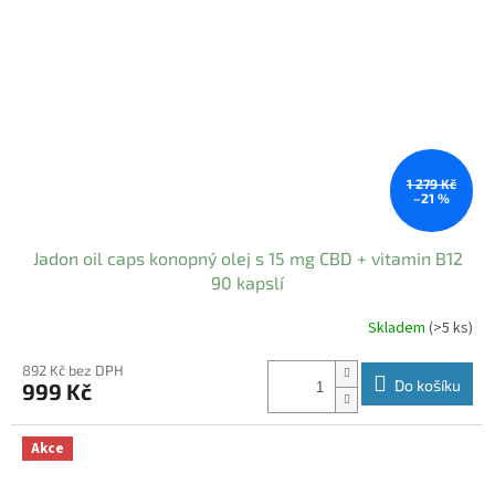
1 279 Kč
–21 %
Jadon oil caps konopný olej s 15 mg CBD + vitamin B12
90 kapslí
Skladem
(>5 ks)
Průměrné
hodnocení
produktu
892 Kč bez DPH
Do košíku
999 Kč
je
5,0
z
Akce
5
hvězdiček.