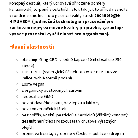
konopný destilát, který uchovává přirozené poměry
kanabinoidů, terpenů a ostatních látek tak, jak to příroda zařídila
v rostlině samotné. Tuto garanci kvality zajistí
technologie
HIPUHED® ( jedinečná technologie zpracování pro
zachování nejvyšší možné kvality přípravku, garantuje
vysoce procentní využitelnost pro organismus).
Hlavní vlastnosti:
obsahuje 6 mg CBD v jedné kapce (10ml obsahuje 250
kapek)
THC FREE (synergický účinek BROAD SPEKTRA ve
velice rychlé formě podání)
100% vegan
z organicky pěstovaných surovin
neobsahuje GMO
bez přídavného cukru, bez lepku a laktózy
bez konzervačních látek
bez hořčin, vosků, pesticidů a herbicidů (čištěný konopný
destilát není třeba rozpouštět v chuťově výrazných
olejích)
prémiová kvalita, vyrobeno v České republice (zdrojem