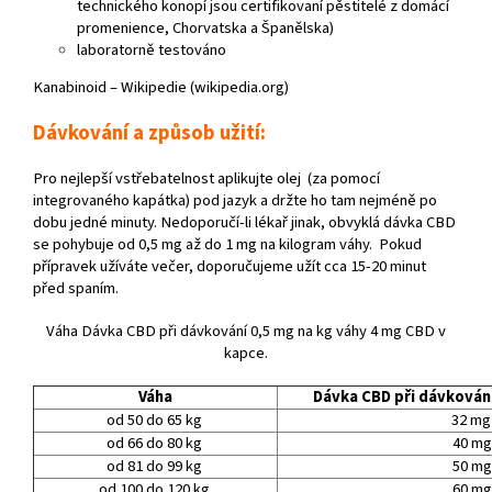
technického konopí jsou certifikovaní pěstitelé z domácí
promenience, Chorvatska a Španělska)
laboratorně testováno
Kanabinoid – Wikipedie (wikipedia.org)
Dávkování a způsob užití:
Pro nejlepší vstřebatelnost aplikujte olej (za pomocí
integrovaného kapátka) pod jazyk a držte ho tam nejméně po
dobu jedné minuty. Nedoporučí-li lékař jinak, obvyklá dávka CBD
se pohybuje od 0,5 mg až do 1 mg na kilogram váhy. Pokud
přípravek užíváte večer, doporučujeme užít cca 15-20 minut
před spaním.
Váha Dávka CBD při dávkování 0,5 mg na kg váhy 4 mg CBD v
kapce.
Váha
Dávka CBD při dávkování
od 50 do 65 kg
32 m
od 66 do 80 kg
40 mg
od 81 do 99 kg
50 mg
od 100 do 120 kg
60 mg