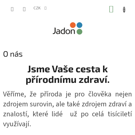
Přejít
NÁKUP
na
CZK
obsah
KOŠÍK
O nás
Jsme Vaše cesta k
přírodnímu zdraví.
Věříme, že příroda je pro člověka nejen
zdrojem surovin, ale také zdrojem zdraví a
znalostí, které lidé už po celá tisíciletí
využívají.