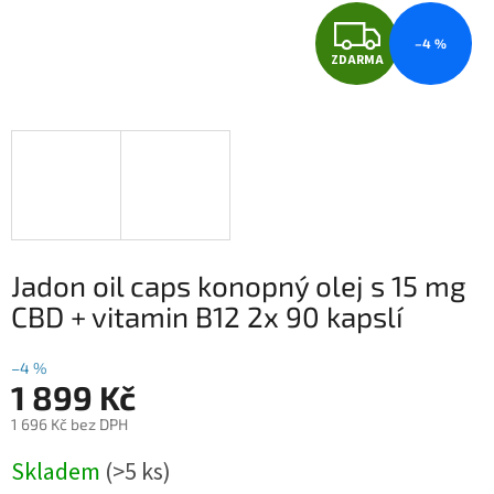
Z
–4 %
ZDARMA
D
A
R
M
A
Jadon oil caps konopný olej s 15 mg
CBD + vitamin B12 2x 90 kapslí
–4 %
1 899 Kč
1 696 Kč bez DPH
Měrná
Skladem
(>5 ks)
cena: