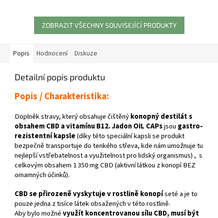
ZOBRAZIT VŠECHNY SOUVISEJÍCÍ PRODUKTY
Popis
Hodnocení
Diskuze
Detailní popis produktu
Popis / Charakteristika:
Doplněk stravy, který obsahuje čištěný
konopný destilát s
obsahem CBD a vitamínu B12. Jadon OIL CAPs
jsou
gastro-
rezistentní kapsle
(díky této speciální kapsli se produkt
bezpečně transportuje do tenkého střeva, kde nám umožnuje tu
nejlepší vstřebatelnost a využitelnost pro lidský organismus) , s
celkovým obsahem 1 350 mg CBD (aktivní látkou z konopí BEZ
omamných účinků).
CBD se přirozeně vyskytuje v rostlině konopí
seté a je to
pouze jedna z tisíce látek obsažených v této rostlině.
Aby bylo možné
využít koncentrovanou sílu CBD, musí být