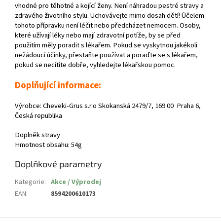
vhodné pro těhotné a kojící ženy. Není náhradou pestré stravy a
zdravého životního stylu. Uchovávejte mimo dosah dětí! Účelem
tohoto přípravku není léčit nebo předcházet nemocem. Osoby,
které užívají léky nebo mají zdravotní potíže, by se před
použitím měly poradit s lékařem. Pokud se vyskytnou jakékoli
nežádoucí účinky, přestaňte používat a poraďte se s lékařem,
pokud se necítíte dobře, vyhledejte lékařskou pomoc.
Doplňující informace:
Výrobce: Cheveki-Grus s.r.o Skokanská 2479/7, 169 00 Praha 6,
Česká republika
Doplněk stravy
Hmotnost obsahu: 54g
Doplňkové parametry
Kategorie
:
Akce / Výprodej
EAN
:
8594200610173