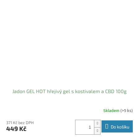
hvězdiček.
Jadon GEL HOT hřejivý gel s kostivalem a CBD 100g
Skladem
(>5 ks)
371 Kč bez DPH
Do košíku
449 Kč