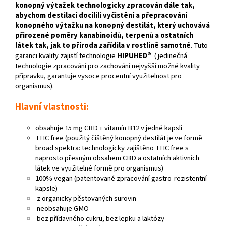
konopný výtažek technologicky zpracován dále tak,
abychom destilací docílili vyčistění a přepracování
konopného výtažku na konopný destilát, který uchovává
přirozené poměry kanabinoidů, terpenů a ostatních
látek tak, jak to příroda zařídila v rostlině samotné
. Tuto
garanci kvality zajistí technologie
HIPUHED®
( jedinečná
technologie zpracování pro zachování nejvyšší možné kvality
přípravku, garantuje vysoce procentní využitelnost pro
organismus).
Hlavní vlastnosti:
obsahuje 15 mg CBD + vitamín B12 v jedné kapsli
THC free (použitý čištěný konopný destilát je ve formě
broad spektra: technologicky zajištěno THC free s
naprosto přesným obsahem CBD a ostatních aktivních
látek ve využitelné formě pro organismus)
100% vegan (patentované zpracování gastro-rezistentní
kapsle)
z organicky pěstovaných surovin
neobsahuje GMO
bez přídavného cukru, bez lepku a laktózy