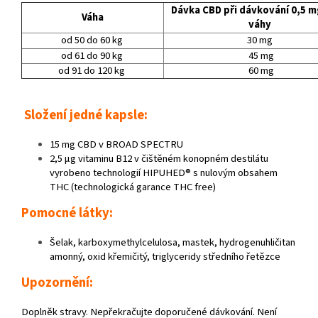
Dávka CBD při dávkování 0,5 m
Váha
váhy
od 50 do 60 kg
30 mg
od 61 do 90 kg
45 mg
od 91 do 120 kg
60 mg
Složení jedné kapsle:
15 mg CBD v BROAD SPECTRU
2,5 µg vitaminu B12 v čištěném konopném destilátu
vyrobeno technologií HIPUHED® s nulovým obsahem
THC (technologická garance THC free)
Pomocné látky:
Šelak, karboxymethylcelulosa, mastek, hydrogenuhličitan
amonný, oxid křemičitý, triglyceridy středního řetězce
Upozornění:
Doplněk stravy. Nepřekračujte doporučené dávkování. Není