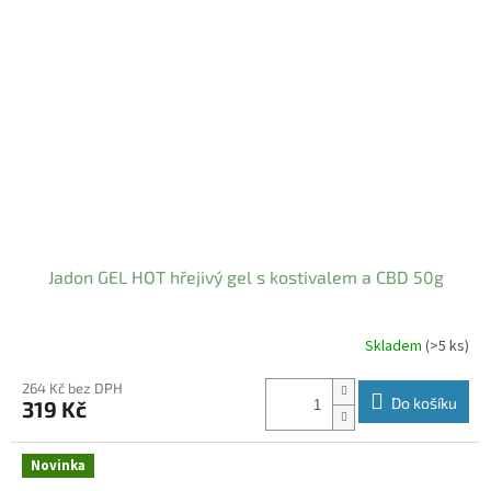
Jadon GEL HOT hřejivý gel s kostivalem a CBD 50g
Skladem
(>5 ks)
Průměrné
hodnocení
produktu
264 Kč bez DPH
Do košíku
319 Kč
je
5,0
z
Novinka
5