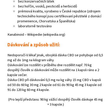
bez konzervačních látek
bez hořčin, vosků, pesticidů a herbicidů
prémiová kvalita, vyrobeno v České republice (zdrojem
technického konopí jsou certifikovaní pěstitelé z domácí
promenience, Chorvatska a Španělska)
laboratorně testováno
Kanabinoid – Wikipedie (wikipedia.org)
Dávkování a způsob užití:
Nedoporučí-li lékař jinak, obvyklá dávka CBD se pohybuje od 0,5
mg až do 1mg na kilogram váhy.
Dávkování lze rozdělit v průběhu dne rozdělit např. 70 kg
dospělý člověk si dávkování může rozdělit na 1 kapsli ráno a 2
kapsle večer.
Dávka CBD při dávkování 0,5 mg na kg váhy 15 mg CBD v kapsli
od 50 do 60 kg 30 mg 2 kapsle od 61 do 90 kg 45 mg 3 kapsle od
91 do 120 kg 60 mg 4 kapsle.
(Pro lepší představu: 90 kg vážící dospělý člověk dávkuje 45 mg
= 3 kapsle.)