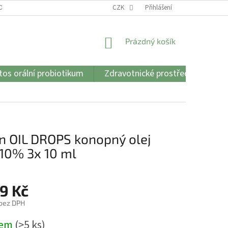
 OBCHODU
VŠE O CBD A CBG
CZK
JADON GEL
Přihlášení
JADON OIL CAPS
NÁKUPNÍ
Prázdný košík
KOŠÍK
os orální probiotikum
Zdravotnické prostředky
Vš
n OIL DROPS konopný olej
10% 3x 10 ml
9 Kč
 bez DPH
dem
(>5 ks)