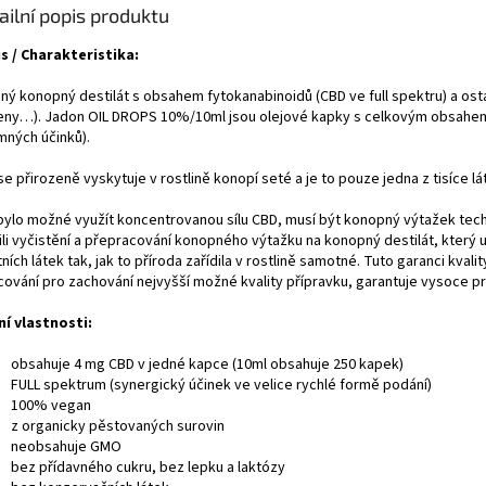
ailní popis produktu
s / Charakteristika:
ěný konopný destilát s obsahem fytokanabinoidů (CBD ve full spektru) a osta
eny…). Jadon OIL DROPS 10%/10ml jsou olejové kapky s celkovým obsahem 1
ných účinků).
e přirozeně vyskytuje v rostlině konopí seté a je to pouze jedna z tisíce l
bylo možné využít koncentrovanou sílu CBD, musí být konopný výtažek tech
lili vyčistění a přepracování konopného výtažku na konopný destilát, kter
ních látek tak, jak to příroda zařídila v rostlině samotné. Tuto garanci kval
cování pro zachování nejvyšší možné kvality přípravku, garantuje vysoce pr
ní vlastnosti:
obsahuje 4 mg CBD v jedné kapce (10ml obsahuje 250 kapek)
FULL spektrum (synergický účinek ve velice rychlé formě podání)
100% vegan
z organicky pěstovaných surovin
neobsahuje GMO
bez přídavného cukru, bez lepku a laktózy