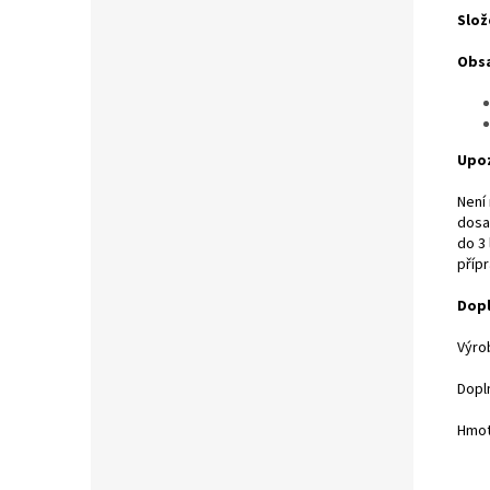
Slož
Obsa
Upoz
Není
dosa
do 3 
příp
Dopl
Výro
Dopl
Hmot