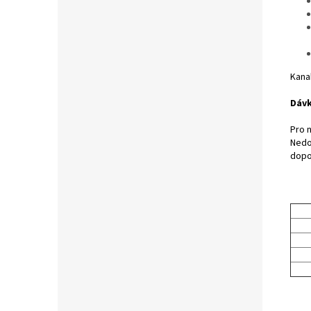
Kana
Dávk
Pro 
Nedo
dopo