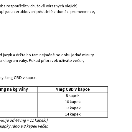
řeba rozpouštět v chuťově výrazných olejích)
pí jsou certifikovaní pěstitelé z domácí promenience,
od jazyk a držte ho tam nejméně po dobu jedné minuty.
a kilogram váhy. Pokud přípravek užíváte večer,
hy 4 mg CBD v kapce.
 mg na kg váhy
4 mg CBD v kapce
8 kapek
10 kapek
12 kapek
14 kapek
vkuje od 44 mg = 11 kapek.)
 kapky ráno a 8 kapek večer.