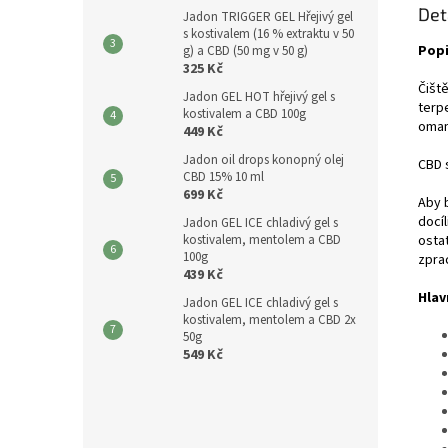
Det
Jadon TRIGGER GEL Hřejivý gel
s kostivalem (16 % extraktu v 50
Popi
g) a CBD (50 mg v 50 g)
325 Kč
Čišt
Jadon GEL HOT hřejivý gel s
terp
kostivalem a CBD 100g
omam
449 Kč
Jadon oil drops konopný olej
CBD s
CBD 15% 10 ml
699 Kč
Aby 
docí
Jadon GEL ICE chladivý gel s
kostivalem, mentolem a CBD
ostat
100g
zpra
439 Kč
Hlav
Jadon GEL ICE chladivý gel s
kostivalem, mentolem a CBD 2x
50g
549 Kč