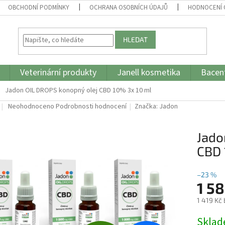
OBCHODNÍ PODMÍNKY
OCHRANA OSOBNÍCH ÚDAJŮ
HODNOCENÍ
HLEDAT
Veterinární produkty
Janell kosmetika
Bacent
Jadon OIL DROPS konopný olej CBD 10% 3x 10 ml
Průměrné
Neohodnoceno
Podrobnosti hodnocení
Značka:
Jadon
hodnocení
produktu
Jado
je
0,0
CBD 
z
5
hvězdiček.
–23 %
1 58
1 419 Kč
Měrná
Skla
cena: