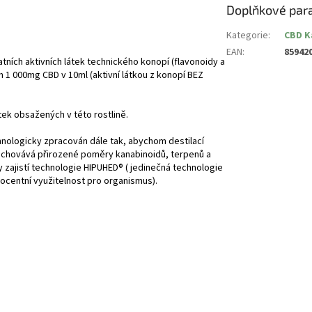
Doplňkové par
Kategorie
:
CBD K
EAN
:
85942
tních aktivních látek technického konopí (flavonoidy a
 000mg CBD v 10ml (aktivní látkou z konopí BEZ
átek obsažených v této rostlině.
nologicky zpracován dále tak, abychom destilací
ý uchovává přirozené poměry kanabinoidů, terpenů a
ity zajistí technologie HIPUHED® ( jedinečná technologie
ocentní využitelnost pro organismus).