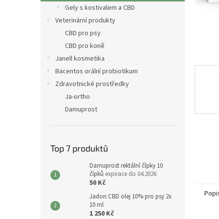
n
Gely s kostivalem a CBD
e
Veterinární produkty
l
CBD pro psy
CBD pro koně
Janell kosmetika
Bacentos orální probiotikum
Zdravotnické prostředky
Ja-ortho
Damuprost
Top 7 produktů
Damuprost rektální čípky 10
čípků
expirace do 04.2026
50 Kč
Popi
Jadon CBD olej 10% pro psy 2x
10 ml
1 250 Kč