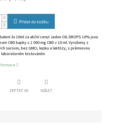
Přidat do košíku
alení 3x 10ml za akční cenu! Jadon OIL DROPS 10% jsou
trum CBD kapky s 1 000 mg CBD v 10 ml. Vyrobeny z
ch surovin, bez GMO, lepku a laktózy, s prémiovou
a laboratorním testováním.
informace
ZEPTAT SE
SDÍLET