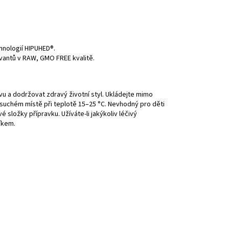
nologií HIPUHED®.
vantů v RAW, GMO FREE kvalitě.
u a dodržovat zdravý životní styl. Ukládejte mimo
suchém místě při teplotě 15–25 °C. Nevhodný pro děti
vé složky přípravku. Užíváte-li jakýkoliv léčivý
íkem.