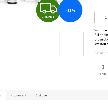
Z
–23 %
ZDARMA
D
Výhodné b
full-spek
A
organický
kvalitou 
R
Detailní 
M
TISK
A
s
Hodnocení
Diskuze