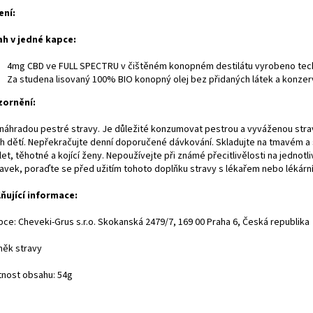
ení:
h v jedné kapce:
4mg CBD ve FULL SPECTRU v čištěném konopném destilátu vyrobeno tech
Za studena lisovaný 100% BIO konopný olej bez přidaných látek a konzer
ornění:
 náhradou pestré stravy. Je důležité konzumovat pestrou a vyváženou strav
h dětí. Nepřekračujte denní doporučené dávkování. Skladujte na tmavém a 
let, těhotné a kojící ženy. Nepoužívejte při známé přecitlivělosti na jednotli
ravek, poraďte se před užitím tohoto doplňku stravy s lékařem nebo lékárn
ňující informace:
bce: Cheveki-Grus s.r.o. Skokanská 2479/7, 169 00 Praha 6, Česká republika
něk stravy
nost obsahu: 54g