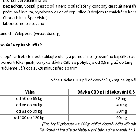
bez konzervačních látek
bez hořčin, vosků, pesticidů a herbicidů (čištěný konopný destilát není t
prémiová kvalita, vyrobeno v České republice (zdrojem technického kono
Chorvatska a Španělska)
laboratorně testováno
binoid – Wikipedie (wikipedia.org)
ování a způsob užití:
nejlepší vstřebatelnost aplikujte olej (za pomocí integrovaného kapátka) p
poručí-li lékař jinak, obvyklá dávka CBD se pohybuje od 0,5 mg až do 1mg n
ručujeme užít cca 15-20 minut před spaním.
Váha Dávka CBD při dávkování 0,5 mg na kg vá
Váha
Dávka CBD při dávkování 0,5
od 50 do 65 kg
32 mg
od 66 do 80 kg
40 mg
od 81 do 99 kg
50 mg
od 100 do 120 kg
60 mg
(Pro lepší představu: 80kg vážící dospělý člověk dá
Dávkování lze dle potřeby v průběhu dne rozdělit : 3