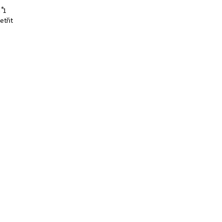
⃰1
etřit