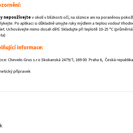
zornění:
dy nepoužívejte
v okolí v blízkosti očí, na sliznice ani na poraněnou pokož
lykejte. Po aplikaci si důkladně umyjte ruky mýdlem a teplou vodou! Vhodn
 let. Uchovávejte mimo dosah dětí. Skladujte při teplotě 10-25 °C (průměrn
ta)
lňující informace:
bce: Cheveki-Grus s.r.o Skokanská 2479/7, 169 00 Praha 6, Česká republik
etický přípravek
k