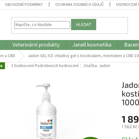
OBCHODNÍ PODMÍNKY
OCHRANA OSOBNÍCH ÚDAJŮ
HODNOCENÍ
HLEDAT
Veterinární produkty
Janell kosmetika
Bacent
em a CBD
Jadon GEL ICE chladivý gel s kostivalem, mentolem a CBD 1
Průměrné
1 hodnocení
Podrobnosti hodnocení
Značka:
Jadon
ka
hodnocení
produktu
Jado
je
5,0
kost
z
100
5
hvězdiček.
1 8
1 562 Kč
Měrná