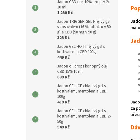
Jadon CBD olej 10% pro psy 2x
10 ml
Pop
1 250 Kč
Jado
Jadon TRIGGER GEL Hřejivý gel
s kostivalem (16 % extraktu v 50
máto
g) a CBD (50 mg v 50 g)
325 Kč
Jad
Jadon GEL HOT hřejivý gel s
kostivalem a CBD 100g
449 Kč
Jadon oil drops konopný olej
CBD 15% 10 ml
699 Kč
Jadon GEL ICE chladivý gel s
kostivalem, mentolem a CBD
100g
Jado
439 Kč
za po
Jadon GEL ICE chladivý gel s
přes
kostivalem, mentolem a CBD 2x
50g
Dáv
549 Kč