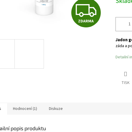
Skla
cena:
Z
ZDARMA
D
Jadon ge
A
záda a p
Detailní 
R
TISK
M
A
s
Hodnocení (1)
Diskuze
ailní popis produktu