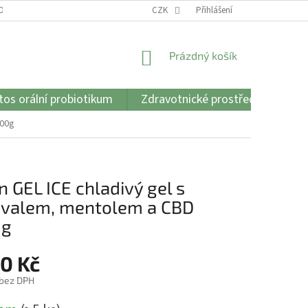
 OBCHODU
VŠE O CBD A CBG
CZK
JADON GEL
Přihlášení
JADON OIL CAPS
NÁKUPNÍ
Prázdný košík
KOŠÍK
os orální probiotikum
Zdravotnické prostředky
Vš
000g
n GEL ICE chladivý gel s
ivalem, mentolem a CBD
0g
90 Kč
 bez DPH