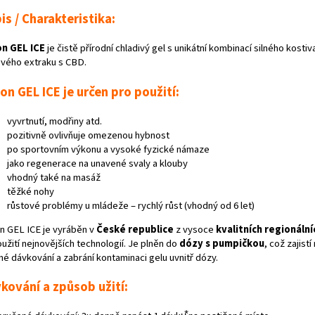
is / Charakteristika:
n GEL ICE
je čistě přírodní chladivý gel s unikátní kombinací silného kosti
vého extraku s CBD.
on GEL ICE je určen pro použití:
vyvrtnutí, modřiny atd.
pozitivně ovlivňuje omezenou hybnost
po sportovním výkonu a vysoké fyzické námaze
jako regenerace na unavené svaly a klouby
vhodný také na masáž
těžké nohy
růstové problémy u mládeže – rychlý růst (vhodný od 6 let)
n GEL ICE je vyráběn v
České republice
z vysoce
kvalitních regionální
užití nejnovějších technologií. Je plněn do
dózy s pumpičkou
, což zajist
né dávkování a zabrání kontaminaci gelu uvnitř dózy.
kování a způsob užití: