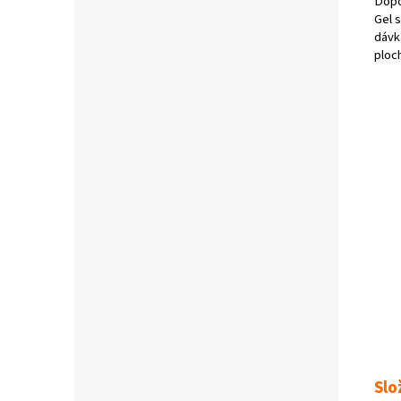
Dopo
Gel 
dávk
ploch
Slo