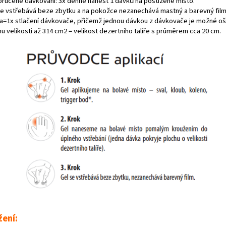
ručené dávkování: 3x denně nanést 1 dávku⃰ na postižené místo.
se vstřebává beze zbytku a na pokožce nezanechává mastný a barevný film 
a=1x stlačení dávkovače, přičemž jednou dávkou z dávkovače je možné oš
u velikosti až 314 cm2 = velikost dezertního talíře s průměrem cca 20 cm.
žení: