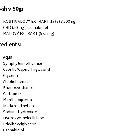
ah v 50g:
KOSTIVALOVÝ EXTRAKT 15% (7 500mg)
CBD (50 mg ) cannabidiol
MÁTOVÝ EXTRAKT (575 mg)
redients:
Aqua
Symphytum officinale
Caprilic/Capric Triglycerid
Glycerin
Alcohol denat
Phenoxyethanol
Carbomer
Mentha piperita
Imidazolidinyl Urea
Sodium Hydroxide
Hydroxyethylcellulose
Ethylhexylglycerin
Cannabidiol