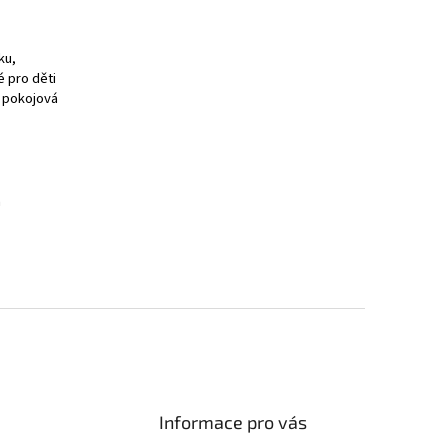
ku,
é pro děti
á pokojová
a
Informace pro vás