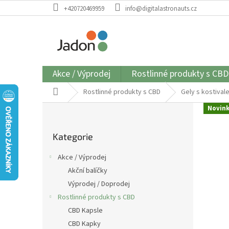
Přejít
+420720469959
info@digitalastronauts.cz
na
obsah
Akce / Výprodej
Rostlinné produkty s CBD
Domů
Rostlinné produkty s CBD
Gely s kostival
P
Novin
o
Přeskočit
s
Kategorie
kategorie
t
r
Akce / Výprodej
a
Akční balíčky
n
Výprodej / Doprodej
n
í
Rostlinné produkty s CBD
p
CBD Kapsle
a
CBD Kapky