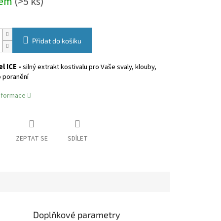
dem
(>5 ks)
Přidat do košíku
l ICE -
silný extrakt kostivalu pro Vaše svaly, klouby,
o poranění
informace
ZEPTAT SE
SDÍLET
Doplňkové parametry