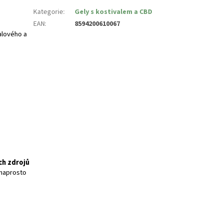
Kategorie
:
Gely s kostivalem a CBD
EAN
:
8594200610067
valového a
ch zdrojů
í naprosto