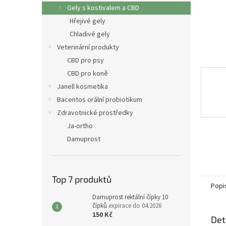
n
Gely s kostivalem a CBD
e
Hřejivé gely
l
Chladivé gely
Veterinární produkty
CBD pro psy
CBD pro koně
Janell kosmetika
Bacentos orální probiotikum
Zdravotnické prostředky
Ja-ortho
Damuprost
Top 7 produktů
Popi
Damuprost rektální čípky 10
čípků
expirace do 04.2026
150 Kč
Det