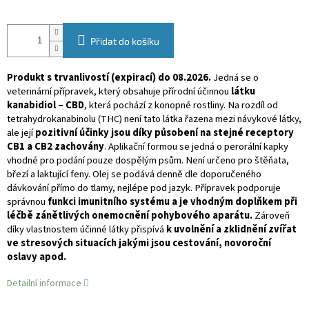
Přidat do košíku
Produkt s trvanlivostí (expirací) do 08.2026.
Jedná se o
veterinární přípravek, který obsahuje přírodní účinnou
látku
kanabidiol – CBD
, která pochází z konopné rostliny. Na rozdíl od
tetrahydrokanabinolu (THC) není tato látka řazena mezi návykové látky,
ale její
pozitivní účinky jsou díky působení na stejné receptory
CB1 a CB2 zachovány
. Aplikační formou se jedná o perorální kapky
vhodné pro podání pouze dospělým psům. Není určeno pro štěňata,
březí a laktující feny. Olej se podává denně dle doporučeného
dávkování přímo do tlamy, nejlépe pod jazyk. Přípravek podporuje
správnou
funkci imunitního systému a je vhodným doplňkem při
léčbě zánětlivých onemocnění pohybového aparátu.
Zároveň
díky vlastnostem účinné látky přispívá
k uvolnění a zklidnění zvířat
ve stresových situacích jakými jsou cestování, novoroční
oslavy apod.
Detailní informace