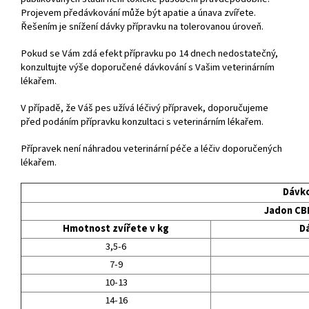
Projevem předávkování může být apatie a únava zvířete.
Řešením je snížení dávky přípravku na tolerovanou úroveň.
Pokud se Vám zdá efekt přípravku po 14 dnech nedostatečný,
konzultujte výše doporučené dávkování s Vašim veterinárním
lékařem.
V případě, že Váš pes užívá léčivý přípravek, doporučujeme
před podáním přípravku konzultaci s veterinárním lékařem.
Přípravek není náhradou veterinární péče a léčiv doporučených
lékařem.
Dávko
Jadon CBD
Hmotnost zvířete v kg
D
3,5-6
7-9
10-13
14-16