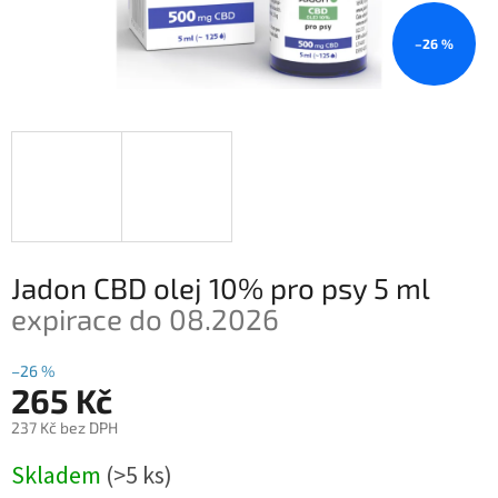
–26 %
Jadon CBD olej 10% pro psy 5 ml
expirace do 08.2026
–26 %
265 Kč
237 Kč bez DPH
Měrná
Skladem
(>5 ks)
cena: