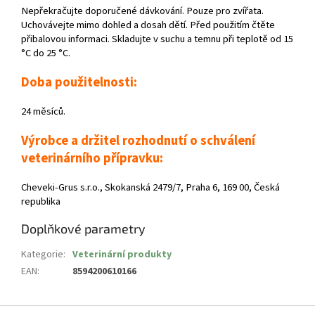
Nepřekračujte doporučené dávkování. Pouze pro zvířata.
Uchovávejte mimo dohled a dosah dětí. Před použitím čtěte
přibalovou informaci. Skladujte v suchu a temnu při teplotě od 15
°C do 25 °C.
Doba použitelnosti:
24 měsíců.
Výrobce a držitel rozhodnutí o schválení
veterinárního přípravku:
Cheveki-Grus s.r.o., Skokanská 2479/7, Praha 6, 169 00, Česká
republika
Doplňkové parametry
Kategorie
:
Veterinární produkty
EAN
:
8594200610166
Z