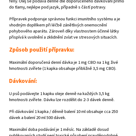
feny. Olej se podává denně dle doporučeného dávkování přímo
do tlamy, nejlépe pod jazyk, případně s částí potravy.
Přípravek podporuje správnou funkci imunitního systému a je
vhodným doplňkem při léčbě zánětlivých onemocnění
pohybového aparátu. Zároveň díky vlastnostem účinné látky
přispívá k uvolnění a zklidnění zvíat ve stresových situacích.
Způsob použití přípravku:
Maximální doporučená denní dávka je 1 mg CBD na 1 kg živé
hmotnosti zvířete (1 kapka obsahuje přibližně 3,5 mg CBD).
Dávkování:
U psů podávejte 1 kapku oleje denně na každých 3,5 kg
hmotnosti zvířete. Dávku lze rozdělit do 2-3 dávek denně.
Při dávkování 1 kapka / děnně balení 10 ml obsahuje cca 250
dávek a balení 20 ml 500 dávek.
Maximální doba podávání je 1 měsíc. Na základě dosud
publikovaných studií není toxické působení pravděpodobné.