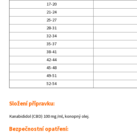
17-20
21-24
25-27
28-31
32-34
35-37
38-41
42-44
45-48
49-51
52-54
Složení přípravku:
Kanabididol (CBD) 100 mg/ml, konopný olej.
Bezpečnostní opatření: