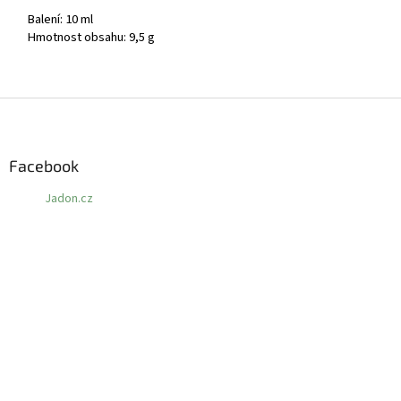
Balení: 10 ml
Hmotnost obsahu: 9,5 g
Z
á
p
a
Facebook
t
Jadon.cz
í