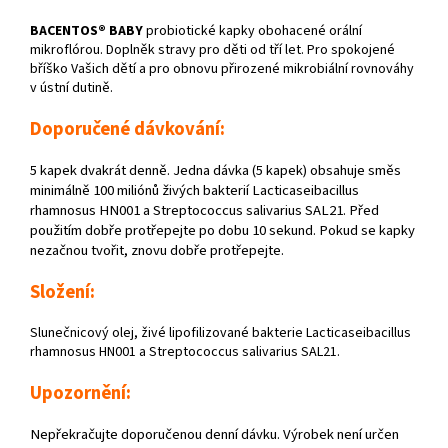
BACENTOS® BABY
probiotické kapky obohacené orální
mikroflórou. Doplněk stravy pro děti od tří let. Pro spokojené
bříško Vašich dětí a pro obnovu přirozené mikrobiální rovnováhy
v ústní dutině.
Doporučené dávkování:
5 kapek dvakrát denně. Jedna dávka (5 kapek) obsahuje směs
minimálně 100 miliónů živých bakterií Lacticaseibacillus
rhamnosus HN001 a Streptococcus salivarius SAL21. Před
použitím dobře protřepejte po dobu 10 sekund. Pokud se kapky
nezačnou tvořit, znovu dobře protřepejte.
Složení:
Slunečnicový olej, živé lipofilizované bakterie Lacticaseibacillus
rhamnosus HN001 a Streptococcus salivarius SAL21.
Upozornění:
Nepřekračujte doporučenou denní dávku. Výrobek není určen