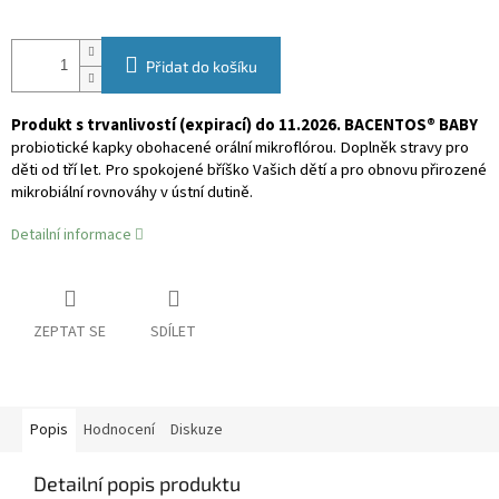
Přidat do košíku
Produkt s trvanlivostí (expirací) do 11.2026. BACENTOS® BABY
probiotické kapky obohacené orální mikroflórou. Doplněk stravy pro
děti od tří let. Pro spokojené bříško Vašich dětí a pro obnovu přirozené
mikrobiální rovnováhy v ústní dutině.
Detailní informace
ZEPTAT SE
SDÍLET
Popis
Hodnocení
Diskuze
Detailní popis produktu