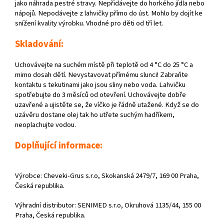
jako náhrada pestré stravy. Nepřidávejte do horkého jídla nebo
nápojů. Nepodávejte z lahvičky přímo do úst. Mohlo by dojít ke
snížení kvality výrobku. Vhodné pro děti od tří let.
Skladování:
Uchovávejte na suchém místě při teplotě od 4 °C do 25 °C a
mimo dosah dětí. Nevystavovat přímému slunci! Zabraňte
kontaktu s tekutinami jako jsou sliny nebo voda. Lahvičku
spotřebujte do 3 měsíců od otevření. Uchovávejte dobře
uzavřené a ujistěte se, že víčko je řádně utažené. Když se do
uzávěru dostane olej tak ho utřete suchým hadříkem,
neoplachujte vodou.
Doplňující informace:
Výrobce: Cheveki-Grus s.r.o, Skokanská 2479/7, 169 00 Praha,
Česká republika.
Výhradní distributor: SENIMED s.r.o, Okruhová 1135/44, 155 00
Praha, Česká republika.