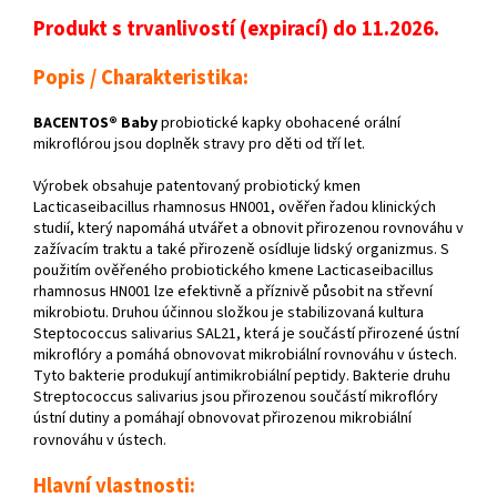
Produkt s trvanlivostí (expirací) do 11.2026.
Popis / Charakteristika:
BACENTOS® Baby
probiotické kapky obohacené orální
mikroflórou jsou doplněk stravy pro děti od tří let.
Výrobek obsahuje patentovaný probiotický kmen
Lacticaseibacillus rhamnosus HN001, ověřen řadou klinických
studií, který napomáhá utvářet a obnovit přirozenou rovnováhu v
zažívacím traktu a také přirozeně osídluje lidský organizmus. S
použitím ověřeného probiotického kmene Lacticaseibacillus
rhamnosus HN001 lze efektivně a příznivě působit na střevní
mikrobiotu. Druhou účinnou složkou je stabilizovaná kultura
Steptococcus salivarius SAL21, která je součástí přirozené ústní
mikroflóry a pomáhá obnovovat mikrobiální rovnováhu v ústech.
Tyto bakterie produkují antimikrobiální peptidy. Bakterie druhu
Streptococcus salivarius jsou přirozenou součástí mikroflóry
ústní dutiny a pomáhají obnovovat přirozenou mikrobiální
rovnováhu v ústech.
Hlavní vlastnosti: