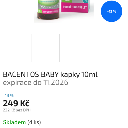
–13 %
BACENTOS BABY kapky 10ml
expirace do 11.2026
–13 %
249 Kč
222 Kč bez DPH
Měrná
Skladem
(4 ks)
cena: