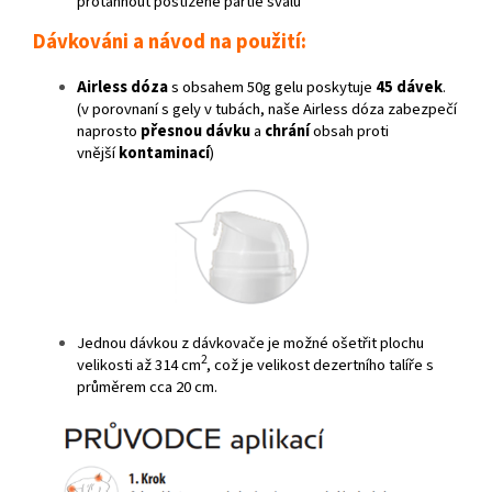
protáhnout postižené partie svalů
Dávkováni a návod na použití:
Airless dóza
s obsahem 50g gelu poskytuje
45 dávek
.
(v porovnaní s gely v tubách, naše Airless dóza zabezpečí
naprosto
přesnou dávku
a
chrání
obsah proti
vnější
kontaminací
)
Jednou dávkou z dávkovače je možné ošetřit plochu
2
velikosti až 314 cm
, což je velikost dezertního talíře s
průměrem cca 20 cm.