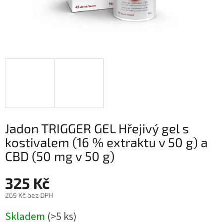
Jadon TRIGGER GEL Hřejivý gel s
kostivalem (16 % extraktu v 50 g) a
CBD (50 mg v 50 g)
325 Kč
269 Kč bez DPH
Měrná
Skladem
(>5 ks)
cena: