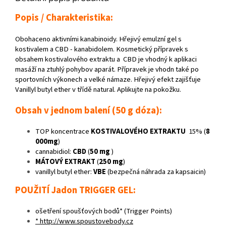
Popis / Charakteristika:
Obohaceno aktivními kanabinoidy. Hřejivý emulzní gel s
kostivalem a CBD - kanabidolem. Kosmetický přípravek s
obsahem kostivalového extraktu a CBD je vhodný k aplikaci
masáží na ztuhlý pohybov aparát. Přípravek je vhodn také po
sportovních výkonech a velké námaze. Hřejivý efekt zajišťuje
Vanillyl butyl ether v třídě natural. Aplikujte na pokožku.
Obsah v jednom balení (50 g dóza):
TOP koncentrace
KOSTIVALOVÉHO EXTRAKTU
15% (
8
000mg
)
cannabidiol:
CBD
(
50 mg
)
MÁTOVÝ EXTRAKT
(
250 mg
)
vanillyl butyl ether:
VBE
(bezpečná náhrada za kapsaicin)
POUŽITÍ Jadon TRIGGER GEL:
ošetření spoušťových bodů* (Trigger Points)
* http://www.spoustovebody.cz