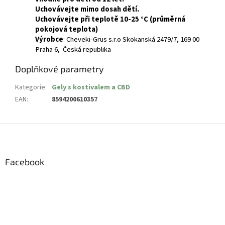
Uchovávejte mimo dosah dětí.
Uchovávejte při teplotě 10-25 °C (průměrná
pokojová teplota)
Výrobce
:
Cheveki-Grus s.r.o
Skokanská 2479/7, 169 00
Praha 6, Česká republika
Doplňkové parametry
Kategorie
:
Gely s kostivalem a CBD
EAN
:
8594200610357
Z
á
p
a
Facebook
t
í