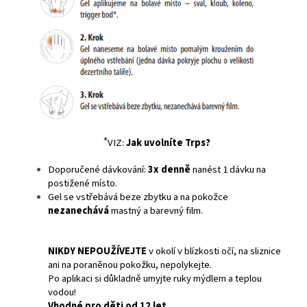
⃰ VIZ:
Jak uvolníte Trps?
Doporučené dávkování:
3x denně
nanést 1 dávku na
postižené místo.
Gel se vstřebává beze zbytku a na pokožce
nezanechává
mastný a barevný film.
NIKDY NEPOUŽÍVEJTE
v okolí v blízkosti očí, na sliznice
ani na poraněnou pokožku, nepolykejte.
Po aplikaci si důkladně umyjte ruky mýdlem a teplou
vodou!
Vhodné pro děti od 12 let.