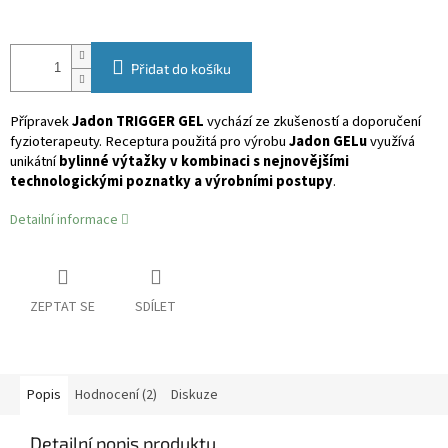
Přidat do košíku
Přípravek
Jadon TRIGGER GEL
vychází ze zkušeností a doporučení
fyzioterapeuty.
Receptura použitá pro výrobu
Jadon GELu
využívá
unikátní
bylinné výtažky v kombinaci s nejnovějšími
technologickými poznatky a výrobními postupy
.
Detailní informace
ZEPTAT SE
SDÍLET
Popis
Hodnocení (2)
Diskuze
Detailní popis produktu